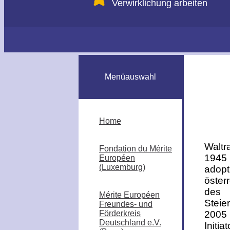
Verwirklichung arbeiten
Menüauswahl
Home
Waltr
Fondation du Mérite
1945 
Européen
(Luxemburg)
adop
öster
des 
Mérite Européen
Steie
Freundes- und
Förderkreis
2005 
Deutschland e.V.
Init