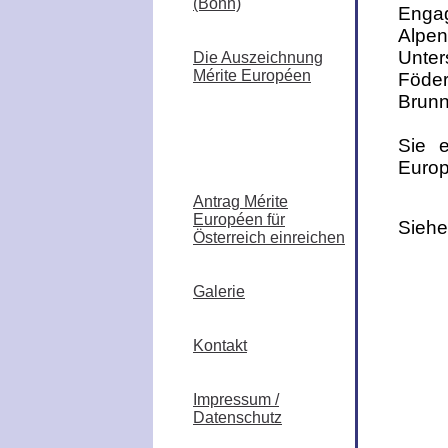
(Bonn)
Enga
Alpe
Unt
Die Auszeichnung
Mérite Européen
Föde
Brunn
Liste der in Österreich
Sie e
Ausgezeichneten
Europ
Antrag Mérite
Européen für
Siehe
Österreich einreichen
Galerie
Kontakt
Impressum /
Datenschutz